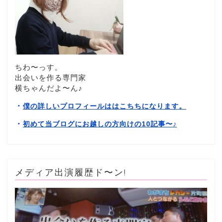
ちわ〜っす。
出会いを作る専門家
横ちゃんだよ〜ん♪
・
僕の詳しいプロフィールははこちちになります。
・
初めて当ブログにお越しの方向けの10記事〜
♪
メディア出演履歴ド〜ン!