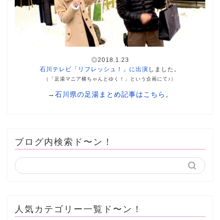
◎2018.1.23
石川テレビ「リフレッシュ！」に出演
しました。
（「足湯マニア横ちゃんとゆく！」という企画にて♪）
→
石川県の足湯まとめ記事はこちら
。
ブログ内検索ド〜ン！
人気カテゴリー一覧ド〜ン！