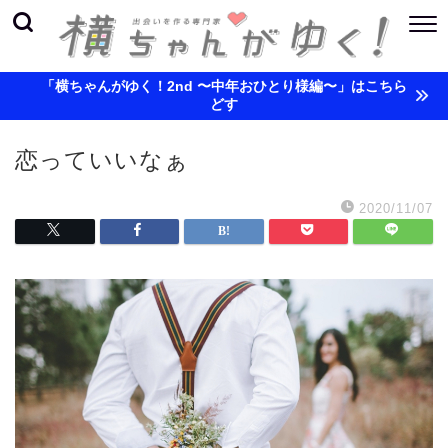
「横ちゃんがゆく！2nd 〜中年おひとり様編〜」はこちら
どす
恋っていいなぁ
2020/11/07