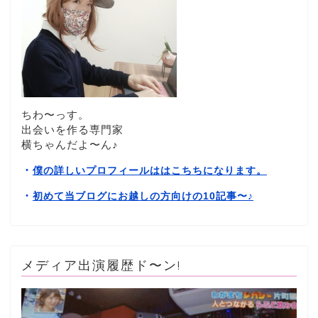
ちわ〜っす。
出会いを作る専門家
横ちゃんだよ〜ん♪
・
僕の詳しいプロフィールははこちちになります。
・
初めて当ブログにお越しの方向けの10記事〜
♪
メディア出演履歴ド〜ン!