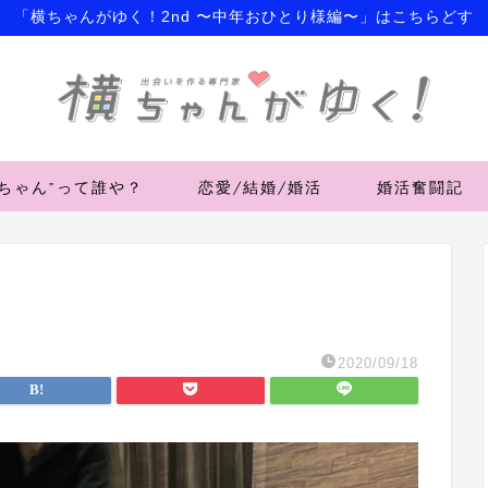
「横ちゃんがゆく！2nd 〜中年おひとり様編〜」はこちらどす
横ちゃん”って誰や？
恋愛/結婚/婚活
婚活奮闘記
2020/09/18