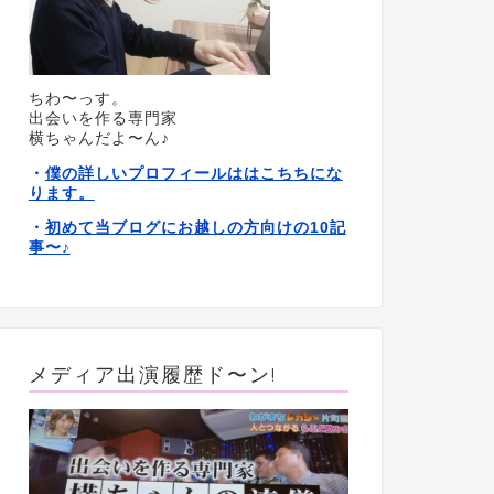
ちわ〜っす。
出会いを作る専門家
横ちゃんだよ〜ん♪
僕の詳しいプロフィールははこちちにな
・
ります。
初めて当ブログにお越しの方向けの10記
・
事〜
♪
メディア出演履歴ド〜ン!