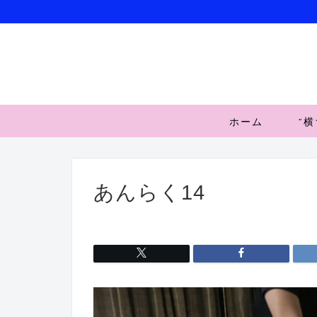
ホーム
”
あんらく14