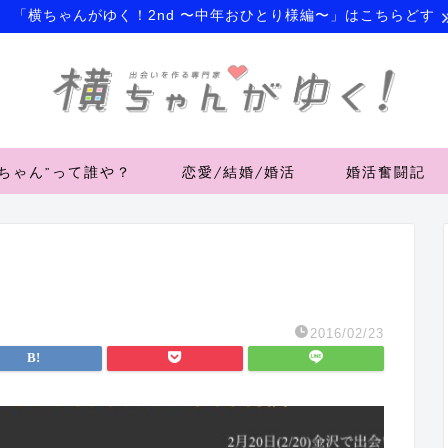
「横ちゃんがゆく！2nd 〜中年おひとり様編〜」はこちらどす
横ちゃん”って誰や？
恋愛/結婚/婚活
婚活奮闘記
2016/02/23