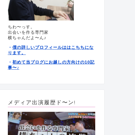
ちわ〜っす。
出会いを作る専門家
横ちゃんだよ〜ん♪
僕の詳しいプロフィールははこちちにな
・
ります。
初めて当ブログにお越しの方向けの10記
・
事〜
♪
メディア出演履歴ド〜ン!