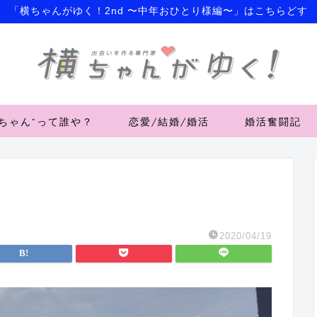
「横ちゃんがゆく！2nd 〜中年おひとり様編〜」はこちらどす
横ちゃん”って誰や？
恋愛/結婚/婚活
婚活奮闘記
2020/04/19