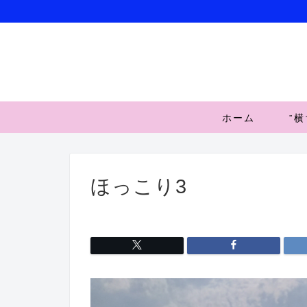
ホーム
”
ほっこり3