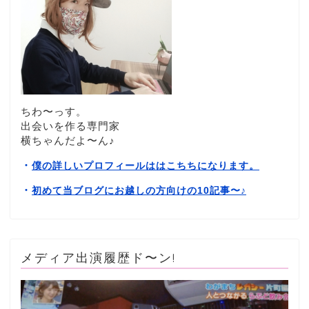
ちわ〜っす。
出会いを作る専門家
横ちゃんだよ〜ん♪
・
僕の詳しいプロフィールははこちちになります。
・
初めて当ブログにお越しの方向けの10記事〜
♪
メディア出演履歴ド〜ン!