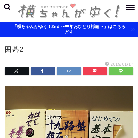
「横ちゃんがゆく！2nd 〜中年おひとり様編〜」はこちら
どす
囲碁2
2019/01/17