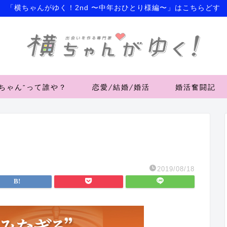
「横ちゃんがゆく！2nd 〜中年おひとり様編〜」はこちらどす
横ちゃん”って誰や？
恋愛/結婚/婚活
婚活奮闘記
2019/08/18