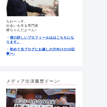
ちわ〜っす。
出会いを作る専門家
横ちゃんだよ〜ん♪
僕の詳しいプロフィールははこちちにな
・
ります。
初めて当ブログにお越しの方向けの10記
・
事〜
♪
メディア出演履歴ド〜ン!