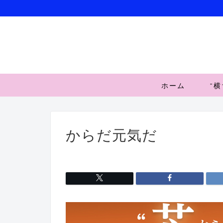
ホーム
”
からだ元気だ