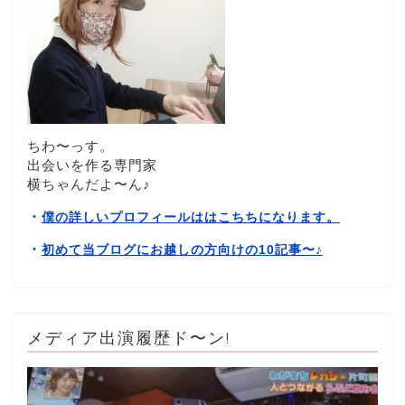
ちわ〜っす。
出会いを作る専門家
横ちゃんだよ〜ん♪
・
僕の詳しいプロフィールははこちちになります。
・
初めて当ブログにお越しの方向けの10記事〜
♪
メディア出演履歴ド〜ン!