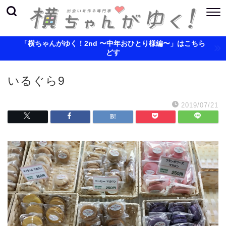
「横ちゃんがゆく！2nd 〜中年おひとり様編〜」はこちら
どす
いるぐら9
2019/07/21