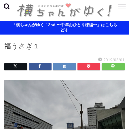
「横ちゃんがゆく！2nd 〜中年おひとり様編〜」はこちら
どす
福うさぎ１
2019/03/01