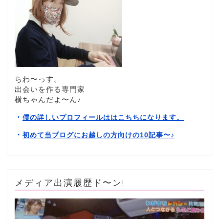
ちわ〜っす。
出会いを作る専門家
横ちゃんだよ〜ん♪
・
僕の詳しいプロフィールははこちちになります。
・
初めて当ブログにお越しの方向けの10記事〜
♪
メディア出演履歴ド〜ン!