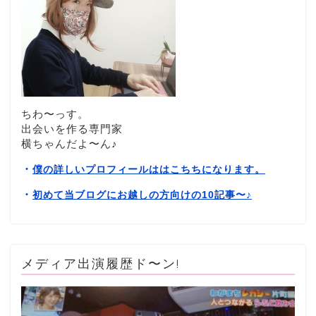
ちわ〜っす。
出会いを作る専門家
横ちゃんだよ〜ん♪
・
僕の詳しいプロフィールははこちちになります。
・
初めて当ブログにお越しの方向けの10記事〜
♪
メディア出演履歴ド〜ン!