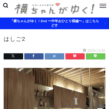
「横ちゃんがゆく！2nd 〜中年おひとり様編〜」はこちら
どす
はしご2
2020/12/30