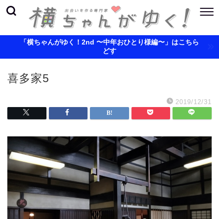
「横ちゃんがゆく！2nd 〜中年おひとり様編〜」はこちら
どす
喜多家5
2019/12/31