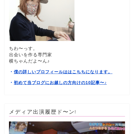
ちわ〜っす。
出会いを作る専門家
横ちゃんだよ〜ん♪
・
僕の詳しいプロフィールははこちちになります。
・
初めて当ブログにお越しの方向けの10記事〜
♪
メディア出演履歴ド〜ン!