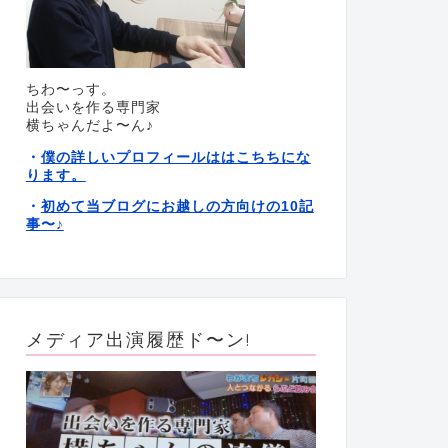
ちわ〜っす。
出会いを作る専門家
横ちゃんだよ〜ん♪
僕の詳しいプロフィールははこちちにな
・
ります。
初めて当ブログにお越しの方向けの10記
・
事〜
♪
メディア出演履歴ド〜ン!