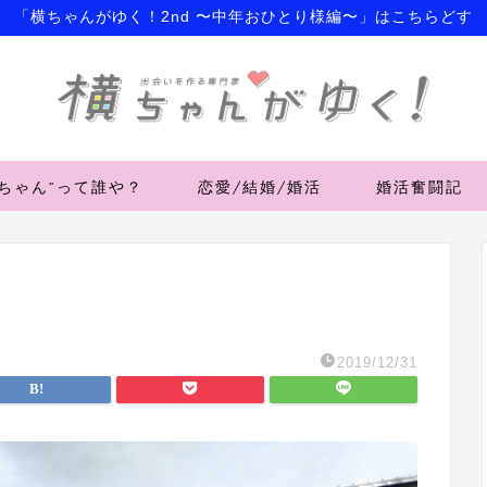
「横ちゃんがゆく！2nd 〜中年おひとり様編〜」はこちらどす
横ちゃん”って誰や？
恋愛/結婚/婚活
婚活奮闘記
2019/12/31