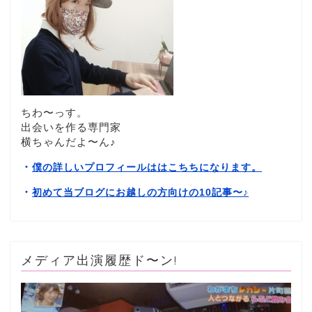
ちわ〜っす。
出会いを作る専門家
横ちゃんだよ〜ん♪
・
僕の詳しいプロフィールははこちちになります。
・
初めて当ブログにお越しの方向けの10記事〜
♪
メディア出演履歴ド〜ン!