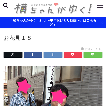
「横ちゃんがゆく！2nd 〜中年おひとり様編〜」はこちら
どす
お花見１８
2017/04/10