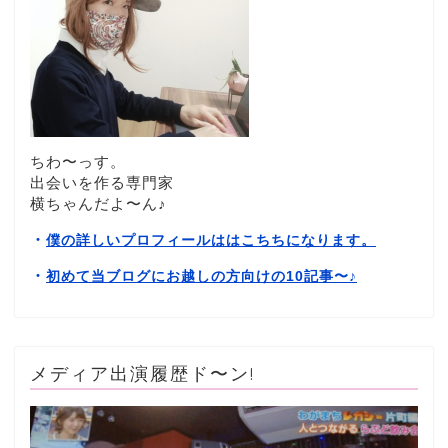
ちわ〜っす。
出会いを作る専門家
横ちゃんだよ〜ん♪
・
僕の詳しいプロフィールははこちちになります。
・
初めて当ブログにお越しの方向けの10記事〜
♪
メディア出演履歴ド〜ン!