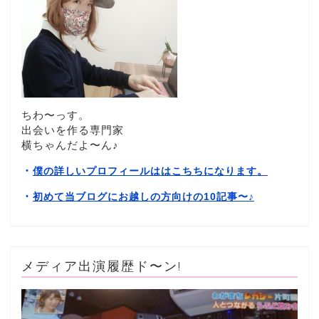
ちわ〜っす。
出会いを作る専門家
横ちゃんだよ〜ん♪
・
僕の詳しいプロフィールははこちちになります。
・
初めて当ブログにお越しの方向けの10記事〜
♪
メディア出演履歴ド〜ン!