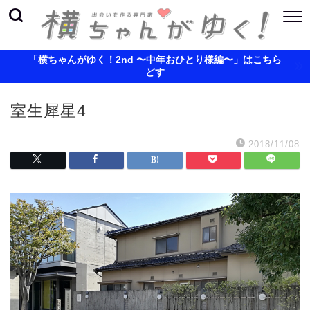
「横ちゃんがゆく！2nd 〜中年おひとり様編〜」はこちら
どす
室生犀星4
2018/11/08