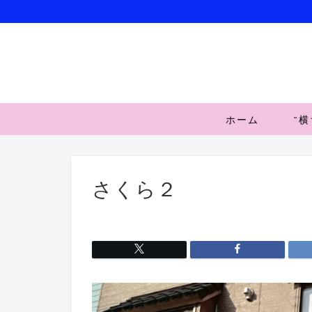
ホーム
”
さくら２