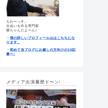
ちわ〜っす。
出会いを作る専門家
横ちゃんだよ〜ん♪
僕の詳しいプロフィールははこちちにな
・
ります。
初めて当ブログにお越しの方向けの10記
・
事〜
♪
メディア出演履歴ド〜ン!