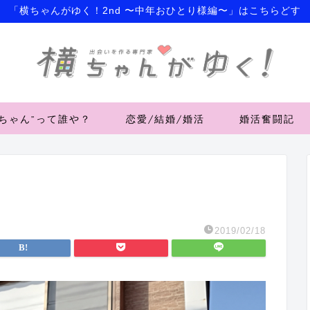
「横ちゃんがゆく！2nd 〜中年おひとり様編〜」はこちらどす
横ちゃん”って誰や？
恋愛/結婚/婚活
婚活奮闘記
2019/02/18