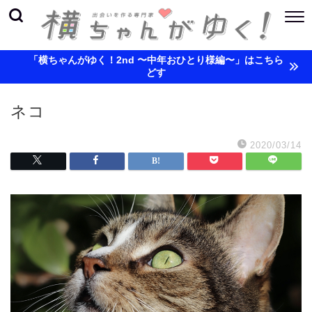
「横ちゃんがゆく！2nd 〜中年おひとり様編〜」はこちら
どす
ネコ
2020/03/14