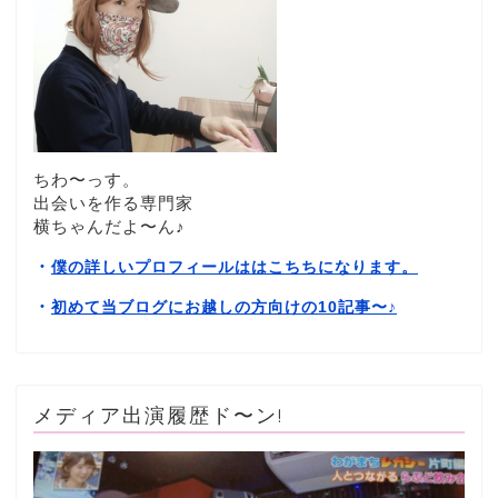
ちわ〜っす。
出会いを作る専門家
横ちゃんだよ〜ん♪
・
僕の詳しいプロフィールははこちちになります。
・
初めて当ブログにお越しの方向けの10記事〜
♪
メディア出演履歴ド〜ン!