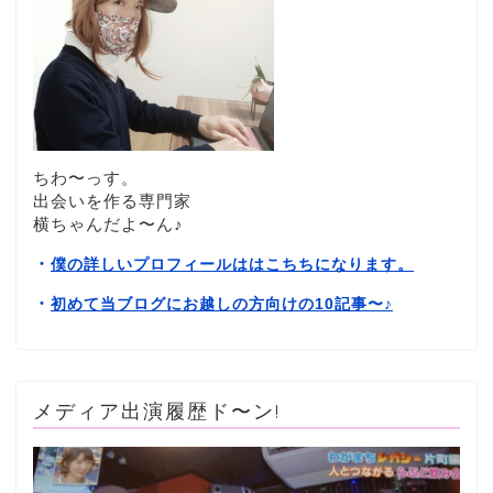
ちわ〜っす。
出会いを作る専門家
横ちゃんだよ〜ん♪
・
僕の詳しいプロフィールははこちちになります。
・
初めて当ブログにお越しの方向けの10記事〜
♪
メディア出演履歴ド〜ン!