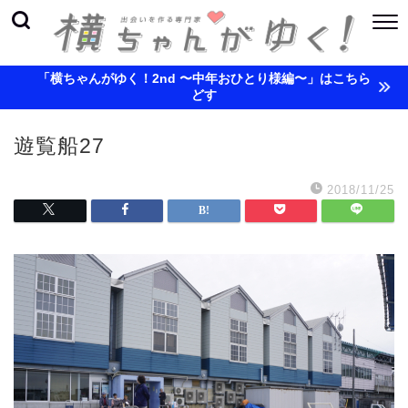
「横ちゃんがゆく！2nd 〜中年おひとり様編〜」はこちら
どす
遊覧船27
2018/11/25