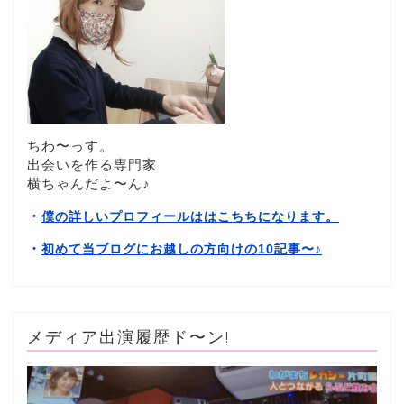
ちわ〜っす。
出会いを作る専門家
横ちゃんだよ〜ん♪
・
僕の詳しいプロフィールははこちちになります。
・
初めて当ブログにお越しの方向けの10記事〜
♪
メディア出演履歴ド〜ン!