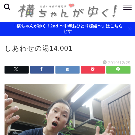
「横ちゃんがゆく！2nd 〜中年おひとり様編〜」はこちら
どす
しあわせの湯14.001
2019/12/29