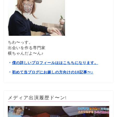
ちわ〜っす。
出会いを作る専門家
横ちゃんだよ〜ん♪
・
僕の詳しいプロフィールははこちちになります。
・
初めて当ブログにお越しの方向けの10記事〜
♪
メディア出演履歴ド〜ン!