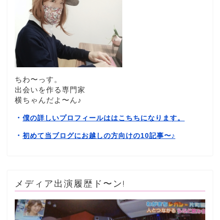
ちわ〜っす。
出会いを作る専門家
横ちゃんだよ〜ん♪
・
僕の詳しいプロフィールははこちちになります。
・
初めて当ブログにお越しの方向けの10記事〜
♪
メディア出演履歴ド〜ン!