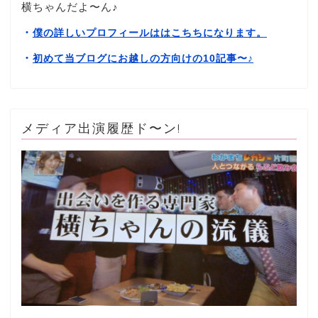
横ちゃんだよ〜ん♪
・
僕の詳しいプロフィールははこちちになります。
・
初めて当ブログにお越しの方向けの10記事〜
♪
メディア出演履歴ド〜ン!