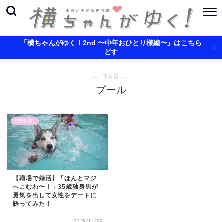
「横ちゃんがゆく！2nd 〜中年おひとり様編〜」はこちら
どす
― TAG ―
プール
婚活奮闘記
【職場で婚活】「ほんとマジ
へこむわ〜！」35歳独身男が
勇気を出して女性をデートに
誘ってみた！
2015/11/29