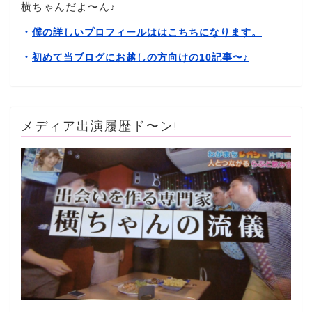
横ちゃんだよ〜ん♪
・
僕の詳しいプロフィールははこちちになります。
・
初めて当ブログにお越しの方向けの10記事〜
♪
メディア出演履歴ド〜ン!