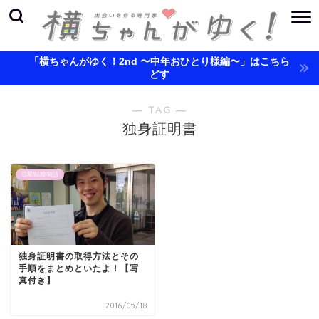
「横ちゃんがゆく！2nd 〜中年おひとり様編〜」はこちら
どす
― TAG ―
独身証明書
恋愛/結婚/婚活
独身証明書の取得方法とその
手順をまとめといたよ！【写
真付き】
2016/05/18