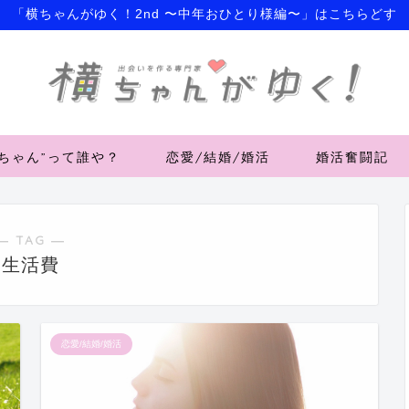
「横ちゃんがゆく！2nd 〜中年おひとり様編〜」はこちらどす
横ちゃん”って誰や？
恋愛/結婚/婚活
婚活奮闘記
― TAG ―
生活費
恋愛/結婚/婚活