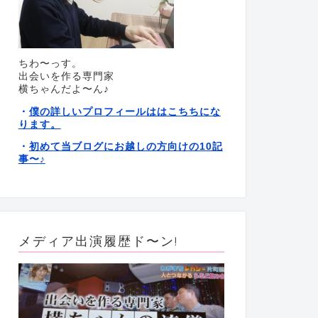
ちわ〜っす。
出会いを作る専門家
横ちゃんだよ〜ん♪
僕の詳しいプロフィールははこちちにな
・
ります。
初めて当ブログにお越しの方向けの10記
・
事〜
♪
メディア出演履歴ド〜ン!