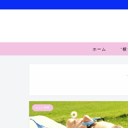
ホーム
”
らぶど男塾