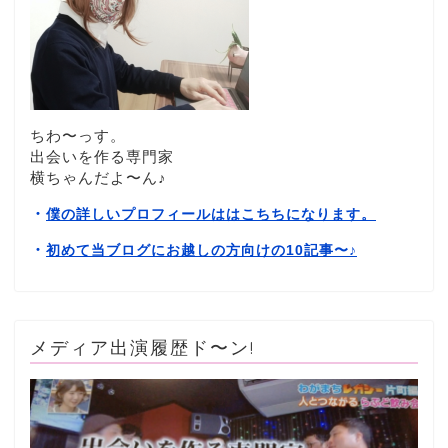
ちわ〜っす。
出会いを作る専門家
横ちゃんだよ〜ん♪
・
僕の詳しいプロフィールははこちちになります。
・
初めて当ブログにお越しの方向けの10記事〜
♪
メディア出演履歴ド〜ン!