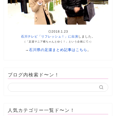
◎2018.1.23
石川テレビ「リフレッシュ！」に出演
しました。
（「足湯マニア横ちゃんとゆく！」という企画にて♪）
→
石川県の足湯まとめ記事はこちら
。
ブログ内検索ド〜ン！
人気カテゴリー一覧ド〜ン！