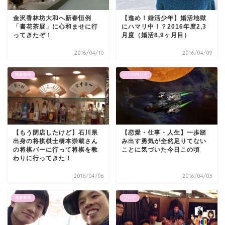
金沢香林坊大和へ新春恒例
【進め！婚活少年】婚活地獄
「書花茶展」に心和ませに行
にハマリ中！？2016年度2,3
ってきたぞ！
月度（婚活8,9ヶ月目）
2016/04/10
2016/04/09
囲碁将棋
ただの独り言
【もう閉店したけど】石川県
【恋愛・仕事・人生】一歩踏
出身の将棋棋士橋本崇載さん
み出す勇気が全然足りてない
の将棋バーに行って将棋を教
ことに気づいた今日この頃
わりに行ってきた！
2016/04/06
2016/04/03
囲碁将棋
ブログ