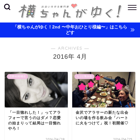
「横ちゃんがゆく！2nd 〜中年おひとり様編〜」はこちら
どす
― ARCHIVES ―
2016年 4月
恋愛/結婚/婚活
らぶど飲み会
「一目惚れした！」ってアラ
金沢でアラサーの新たな出会
フォーで言うのはダメ？恋愛
いの場を作る飲み会「ハート
の始まりって結局は一目惚れ
に火をつけて」祝！初開催♡
やろ！
2016/04/28
2016/04/25