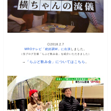
◎2018.2.7
MROテレビ「絶好調W」に出演
しました。
（当ブログ主催「らぶど飲み会」を紹介いただきました）
→
「らぶど飲み会」についてはこちら
。