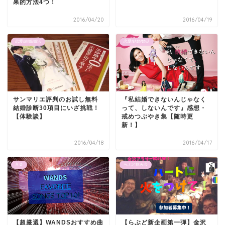
果的方法4つ！
2016/04/20
2016/04/19
恋愛/結婚/婚活
恋愛/結婚/婚活
サンマリエ評判のお試し無料
『私結婚できないんじゃなく
結婚診断30項目にいざ挑戦！
って、しないんです』感想・
【体験談】
戒めつぶやき集【随時更
新！】
2016/04/18
2016/04/17
音楽
らぶど飲み会
【超厳選】WANDSおすすめ曲
【らぶど新企画第一弾】金沢