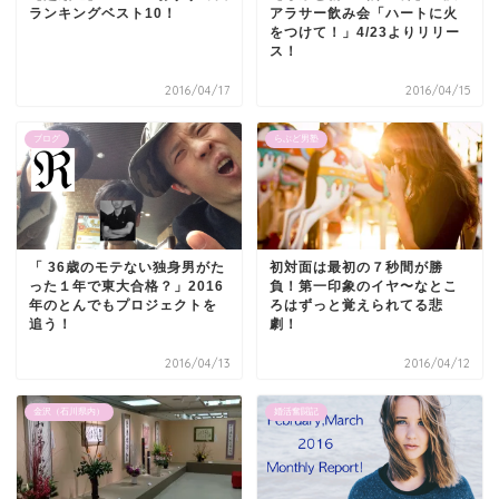
ランキングベスト10！
アラサー飲み会「ハートに火
をつけて！」4/23よりリリー
ス！
2016/04/17
2016/04/15
ブログ
らぶど男塾
「 36歳のモテない独身男がた
初対面は最初の７秒間が勝
った１年で東大合格？」2016
負！第一印象のイヤ〜なとこ
年のとんでもプロジェクトを
ろはずっと覚えられてる悲
追う！
劇！
2016/04/13
2016/04/12
金沢（石川県内）
婚活奮闘記