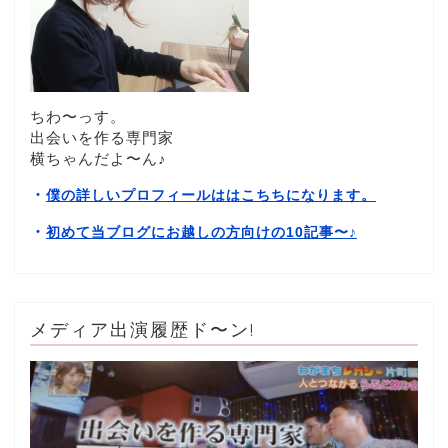
ちわ〜っす。
出会いを作る専門家
横ちゃんだよ〜ん♪
・
僕の詳しいプロフィールははこちちになります。
・
初めて当ブログにお越しの方向けの10記事〜
♪
メディア出演履歴ド〜ン!