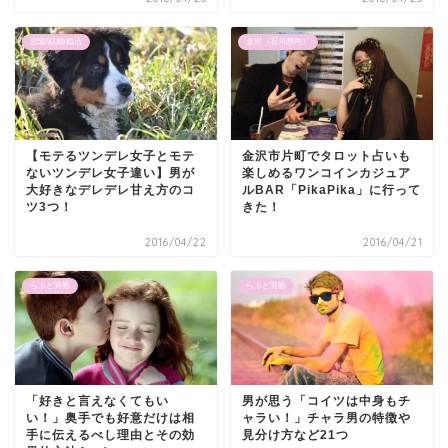
恋愛/結婚/婚活
金沢（石川県内）
【モテるツンデレ女子とモテ
金沢市片町でタロット占いも
ないツンデレ女子違い】男が
楽しめるワンコインカジュア
大好きなデレデレ甘え方のコ
ルBAR「PikaPika」に行って
ツ3つ！
きた！
2016/04/22
2016/04/21
らぶど男塾
らぶど男塾
「好きと言えなくてもい
男が思う「コイツは中身もチ
い！」奥手でも好意だけは相
ャラい！」チャラ男の特徴や
手に伝えるべし理由とその効
見分け方など21つ