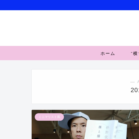
ホーム
”
― 
2
ミニマリスト風