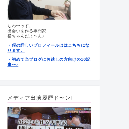
ちわ〜っす。
出会いを作る専門家
横ちゃんだよ〜ん♪
僕の詳しいプロフィールははこちちにな
・
ります。
初めて当ブログにお越しの方向けの10記
・
事〜
♪
メディア出演履歴ド〜ン!