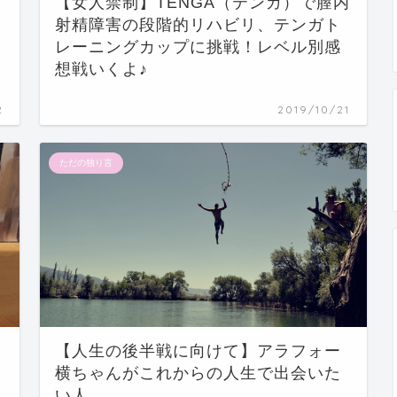
【女人禁制】TENGA（テンガ）で膣内
射精障害の段階的リハビリ、テンガト
レーニングカップに挑戦！レベル別感
想戦いくよ♪
2
2019/10/21
ただの独り言
【人生の後半戦に向けて】アラフォー
横ちゃんがこれからの人生で出会いた
い人