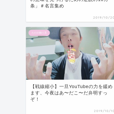
条」＃名言集め
2019/10/2
ただの独り言
【戦線縮小】一旦YouTubeの力を緩め
ます、今夜はあ〜だこ〜だ弁明すっ
ぞ！
2019/10/1