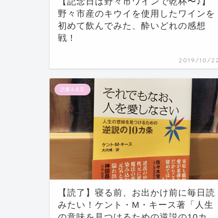
【記念日は野々市ワインで乾杯〜♪】
野々市産のキウイを使用したワインを
初めて飲んでみた、酔いどれの感想
戦！
2019/10/2
読書＆名言
【読了】寝る前、お出かけ前に毎日読
みたい！ケント・M・キース著「人生
の意味を見つけるための逆説の10カ