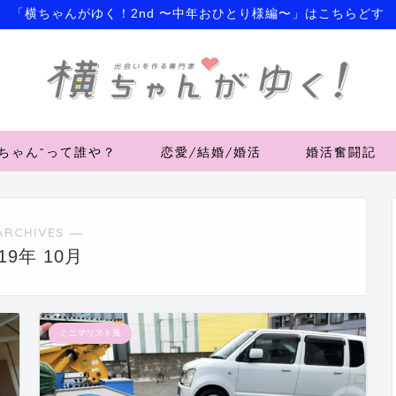
「横ちゃんがゆく！2nd 〜中年おひとり様編〜」はこちらどす
横ちゃん”って誰や？
恋愛/結婚/婚活
婚活奮闘記
ARCHIVES ―
019年 10月
ミニマリスト風