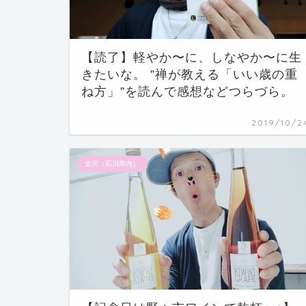
【読了】軽やか〜に、しなやか〜に生
きたいな。 ”禅が教える「いい歳の重
ね方」”を読んで感想などつらづら。
2019/10/2
金沢（石川県内）