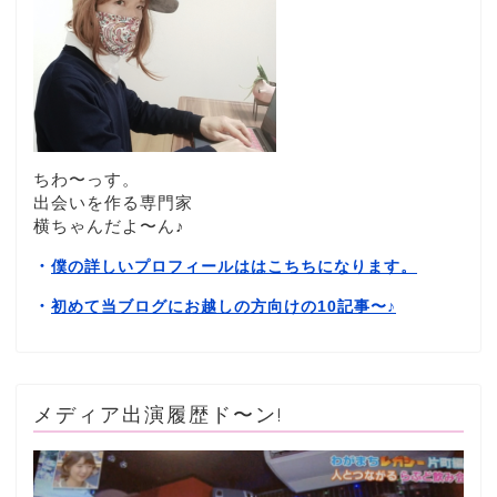
ちわ〜っす。
出会いを作る専門家
横ちゃんだよ〜ん♪
・
僕の詳しいプロフィールははこちちになります。
・
初めて当ブログにお越しの方向けの10記事〜
♪
メディア出演履歴ド〜ン!