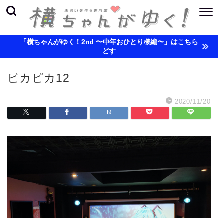
「横ちゃんがゆく！2nd 〜中年おひとり様編〜」はこちら
どす
ピカピカ12
2020/11/20