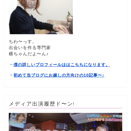
ちわ〜っす。
出会いを作る専門家
横ちゃんだよ〜ん♪
・
僕の詳しいプロフィールははこちちになります。
・
初めて当ブログにお越しの方向けの10記事〜
♪
メディア出演履歴ド〜ン!