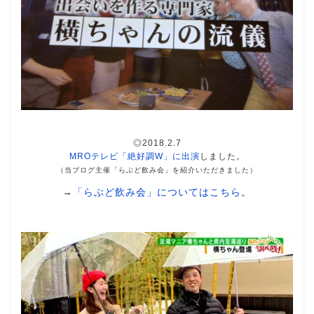
◎2018.2.7
MROテレビ「絶好調W」に出演
しました。
（当ブログ主催「らぶど飲み会」を紹介いただきました）
→
「らぶど飲み会」についてはこちら
。