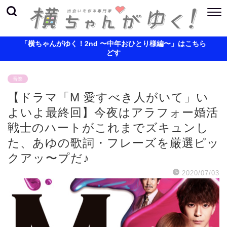
「横ちゃんがゆく！2nd 〜中年おひとり様編〜」はこちら
どす
音楽
【ドラマ「M 愛すべき人がいて」い
よいよ最終回】今夜はアラフォー婚活
戦士のハートがこれまでズキュンし
た、あゆの歌詞・フレーズを厳選ピッ
クアッ〜プだ♪
2020/07/03