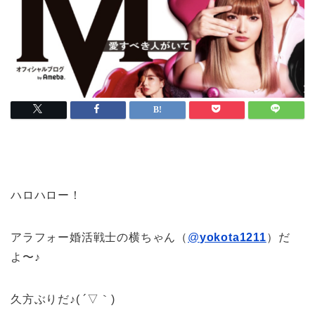
ハロハロー！
アラフォー婚活戦士の横ちゃん（
@
yokota1211
）だ
よ〜♪
久方ぶりだ♪( ´▽｀)