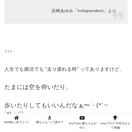
浜崎あゆみ「Independent」より
↑↑↑
人生でも婚活でも ”走り疲れる時” ってありますけど、
たまには空を仰いだり、
歩いたりしてもいいんだなぁ〜╰(*´︶
`*)╯♡
HOMEに戻ろう〜♪
”横ちゃん”って誰や？
YouTube 横ちゃんが
newブログ 中年おひと
ゆく
り様編