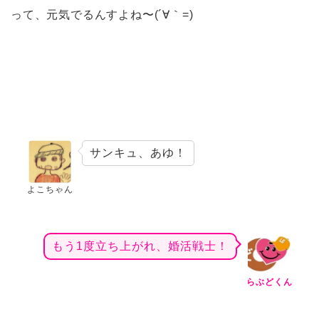
って、元気でるんすよね〜(´∀｀=)
サンキュ、あゆ！
よこちゃん
もう1度立ち上がれ、婚活戦士！
らぶどくん