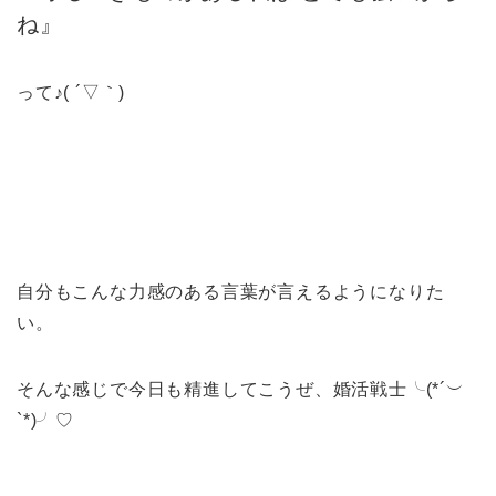
ね』
って♪( ´▽｀)
自分もこんな力感のある言葉が言えるようになりた
い。
そんな感じで今日も精進してこうぜ、婚活戦士╰(*´︶
`*)╯♡