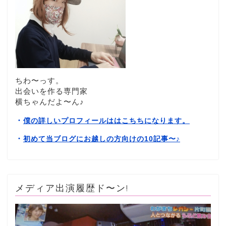
ちわ〜っす。
出会いを作る専門家
横ちゃんだよ〜ん♪
・
僕の詳しいプロフィールははこちちになります。
・
初めて当ブログにお越しの方向けの10記事〜
♪
メディア出演履歴ド〜ン!