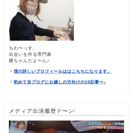
ちわ〜っす。
出会いを作る専門家
横ちゃんだよ〜ん♪
・
僕の詳しいプロフィールははこちちになります。
・
初めて当ブログにお越しの方向けの10記事〜
♪
メディア出演履歴ド〜ン!