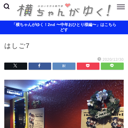
「横ちゃんがゆく！2nd 〜中年おひとり様編〜」はこちら
どす
はしご7
2020/12/30