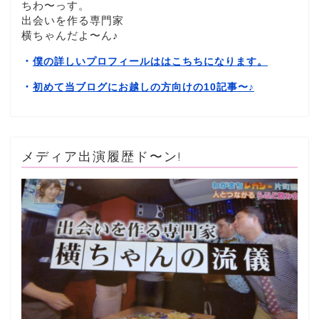
ちわ〜っす。
出会いを作る専門家
横ちゃんだよ〜ん♪
・
僕の詳しいプロフィールははこちちになります。
・
初めて当ブログにお越しの方向けの10記事〜
♪
メディア出演履歴ド〜ン!