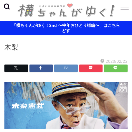
「横ちゃんがゆく！2nd 〜中年おひとり様編〜」はこちら
どす
木梨
2020/02/22