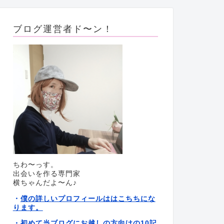
ブログ運営者ド〜ン！
ちわ〜っす。
出会いを作る専門家
横ちゃんだよ〜ん♪
僕の詳しいプロフィールははこちちにな
・
ります。
初めて当ブログにお越しの方向けの10記
・