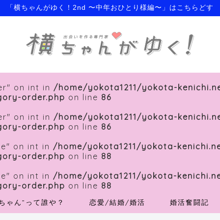
「横ちゃんがゆく！2nd 〜中年おひとり様編〜」はこちらどす
r" on int in
/home/yokota1211/yokota-kenichi.n
gory-order.php
on line
86
r" on int in
/home/yokota1211/yokota-kenichi.n
gory-order.php
on line
86
e" on int in
/home/yokota1211/yokota-kenichi.n
gory-order.php
on line
88
e" on int in
/home/yokota1211/yokota-kenichi.n
gory-order.php
on line
88
横ちゃん”って誰や？
恋愛/結婚/婚活
婚活奮闘記