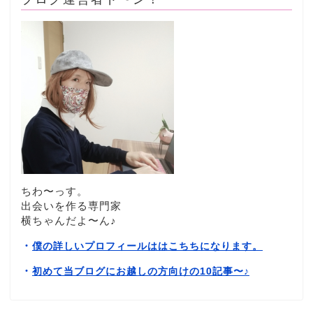
ちわ〜っす。
出会いを作る専門家
横ちゃんだよ〜ん♪
・
僕の詳しいプロフィールははこちちになります。
・
初めて当ブログにお越しの方向けの10記事〜
♪