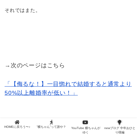
それではまた。
→次のページはこちら
「【侮るな！】一目惚れで結婚すると通常より
50%以上離婚率が低い！」
HOMEに戻ろう〜♪
”横ちゃん”って誰や？
YouTube 横ちゃんが
newブログ 中年おひと
ゆく
り様編