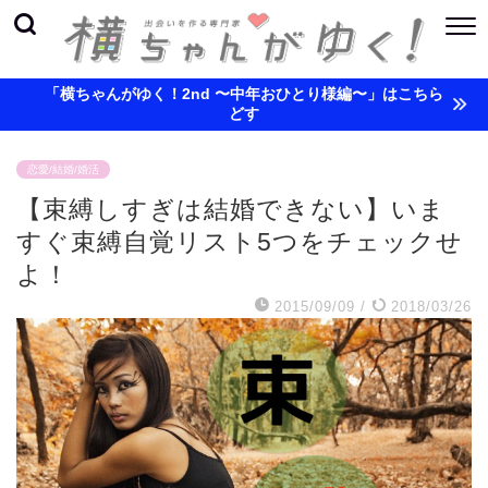
「横ちゃんがゆく！2nd 〜中年おひとり様編〜」はこちら
どす
恋愛/結婚/婚活
【束縛しすぎは結婚できない】いま
すぐ束縛自覚リスト5つをチェックせ
よ！
2015/09/09
/
2018/03/26