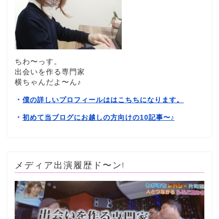
ちわ〜っす。
出会いを作る専門家
横ちゃんだよ〜ん♪
・
僕の詳しいプロフィールははこちちになります。
・
初めて当ブログにお越しの方向けの10記事〜
♪
メディア出演履歴ド〜ン!