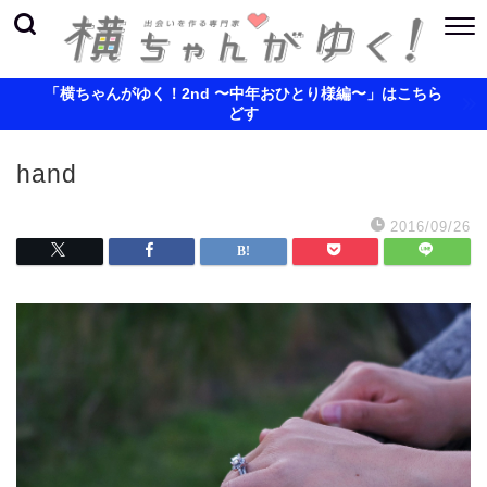
「横ちゃんがゆく！2nd 〜中年おひとり様編〜」はこちら
どす
hand
2016/09/26