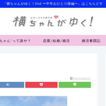
「横ちゃんがゆく！2nd 〜中年おひとり様編〜」はこちらどす
横ちゃん”って誰や？
恋愛/結婚/婚活
婚活奮闘記
2020/08/01