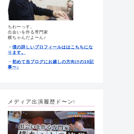
ちわ〜っす。
出会いを作る専門家
横ちゃんだよ〜ん♪
僕の詳しいプロフィールははこちちにな
・
ります。
初めて当ブログにお越しの方向けの10記
・
事〜
♪
メディア出演履歴ド〜ン!