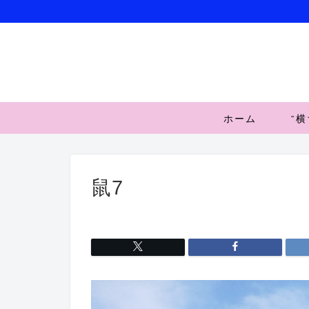
ホーム
”
鼠7