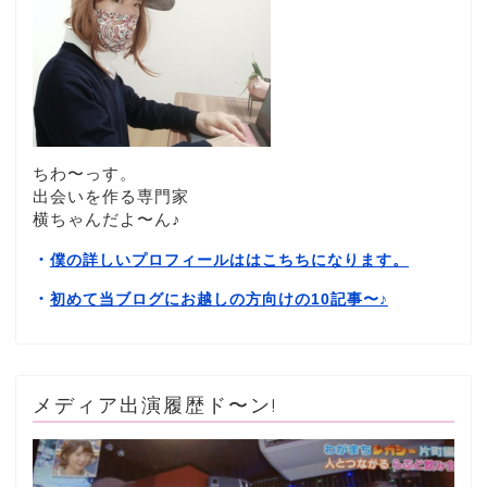
ちわ〜っす。
出会いを作る専門家
横ちゃんだよ〜ん♪
・
僕の詳しいプロフィールははこちちになります。
・
初めて当ブログにお越しの方向けの10記事〜
♪
メディア出演履歴ド〜ン!