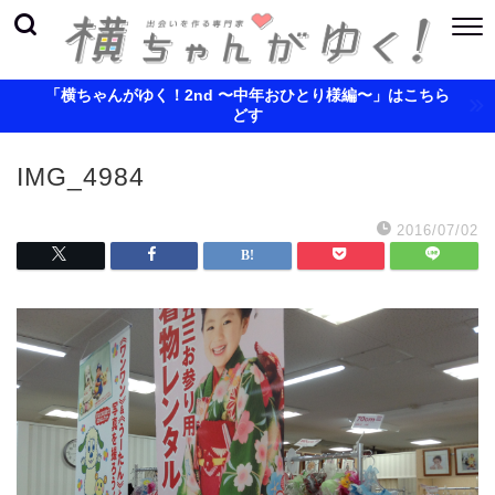
「横ちゃんがゆく！2nd 〜中年おひとり様編〜」はこちら
どす
IMG_4984
2016/07/02