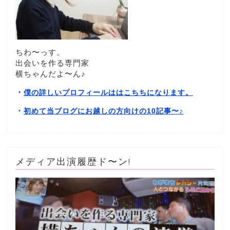
ちわ〜っす。
出会いを作る専門家
横ちゃんだよ〜ん♪
・
僕の詳しいプロフィールははこちちになります。
・
初めて当ブログにお越しの方向けの10記事〜
♪
メディア出演履歴ド〜ン!