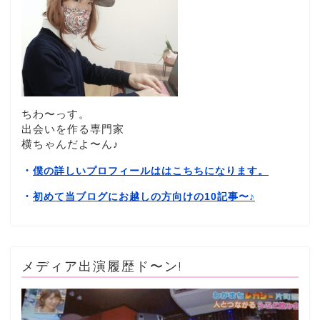
ちわ〜っす。
出会いを作る専門家
横ちゃんだよ〜ん♪
・
僕の詳しいプロフィールははこちちになります。
・
初めて当ブログにお越しの方向けの10記事〜
♪
メディア出演履歴ド〜ン!