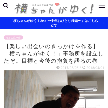
「横ちゃんがゆく！2nd 〜中年おひとり様編〜」はこちら
どす
らぶど飲み会
【楽しい出会いのきっかけを作る】
「横ちゃんがゆく！」事務所を設立し
たぞ。目標と今後の抱負を語るの巻
2017/05/03
/
2018/04/01