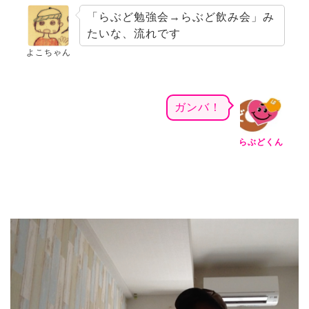
「らぶど勉強会→らぶど飲み会」み
たいな、流れです
よこちゃん
ガンバ！
らぶどくん