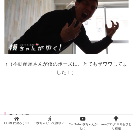
↑（不動産屋さんが僕のポーズに、とてもザワワしてま
した！）
④少人数でホームパーティー（ドーナツパー
HOMEに戻ろう〜♪
”横ちゃん”って誰や？
ティー）とかしてみたい
YouTube 横ちゃんが
newブログ 中年おひと
ゆく
り様編