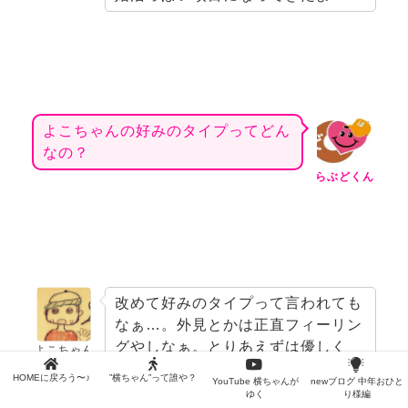
よこちゃんの好みのタイプってどん
なの？
らぶどくん
改めて好みのタイプって言われても
なぁ…。外見とかは正直フィーリン
グやしなぁ。とりあえずは優しく
よこちゃん
て、真面目で、笑顔が素敵。今言え
HOMEに戻ろう〜♪
”横ちゃん”って誰や？
YouTube 横ちゃんが
newブログ 中年おひと
るのはこんぐらいかな^_^;
ゆく
り様編