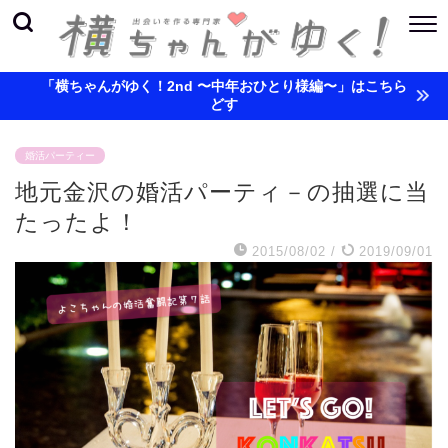
「横ちゃんがゆく！2nd 〜中年おひとり様編〜」はこちら
どす
婚活パーティー
地元金沢の婚活パーティ－の抽選に当
たったよ！
2015/08/02
/
2019/09/01