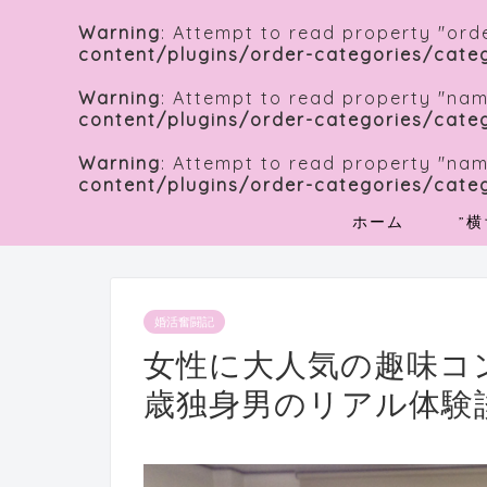
Warning
: Attempt to read property "orde
content/plugins/order-categories/cate
Warning
: Attempt to read property "nam
content/plugins/order-categories/cate
Warning
: Attempt to read property "nam
content/plugins/order-categories/cate
ホーム
”
婚活奮闘記
女性に大人気の趣味コ
歳独身男のリアル体験