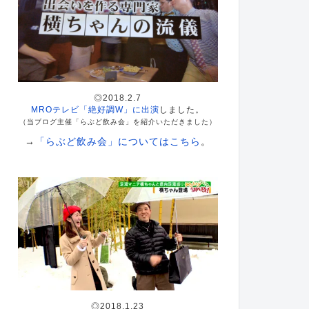
◎2018.2.7
MROテレビ「絶好調W」に出演
しました。
（当ブログ主催「らぶど飲み会」を紹介いただきました）
→
「らぶど飲み会」についてはこちら
。
◎2018.1.23