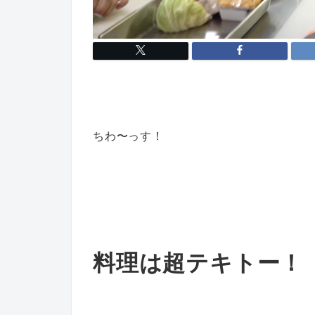
ちわ〜っす！
料理は超テキトー！