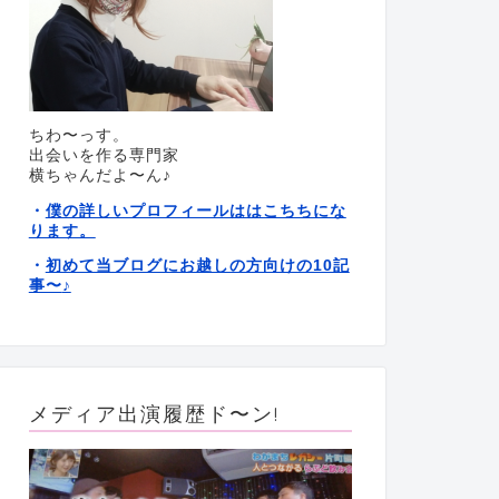
ちわ〜っす。
出会いを作る専門家
横ちゃんだよ〜ん♪
僕の詳しいプロフィールははこちちにな
・
ります。
初めて当ブログにお越しの方向けの10記
・
事〜
♪
メディア出演履歴ド〜ン!