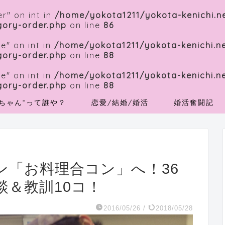
r" on int in
/home/yokota1211/yokota-kenichi.n
gory-order.php
on line
86
e" on int in
/home/yokota1211/yokota-kenichi.n
gory-order.php
on line
88
e" on int in
/home/yokota1211/yokota-kenichi.n
gory-order.php
on line
88
横ちゃん”って誰や？
恋愛/結婚/婚活
婚活奮闘記
ン「お料理合コン」へ！36
談＆教訓10コ！
2016/05/26
/
2018/05/28