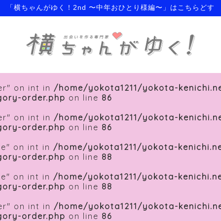
「横ちゃんがゆく！2nd 〜中年おひとり様編〜」はこちらどす
r" on int in
/home/yokota1211/yokota-kenichi.n
gory-order.php
on line
86
r" on int in
/home/yokota1211/yokota-kenichi.n
gory-order.php
on line
86
e" on int in
/home/yokota1211/yokota-kenichi.n
gory-order.php
on line
88
e" on int in
/home/yokota1211/yokota-kenichi.n
gory-order.php
on line
88
r" on int in
/home/yokota1211/yokota-kenichi.n
gory-order.php
on line
86