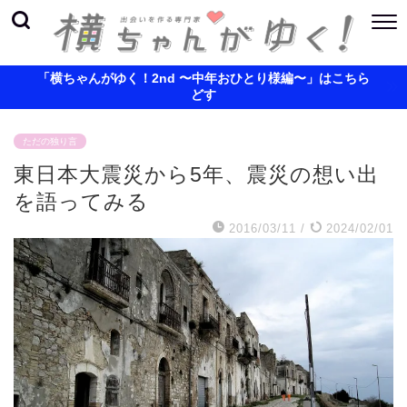
「横ちゃんがゆく！2nd 〜中年おひとり様編〜」はこちら
どす
ただの独り言
東日本大震災から5年、震災の想い出
を語ってみる
2016/03/11
/
2024/02/01