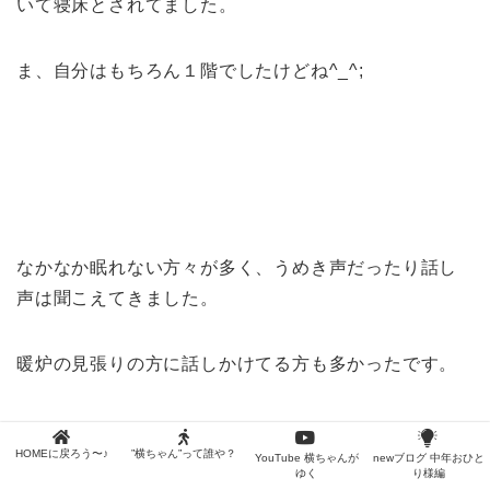
いて寝床とされてました。
ま、自分はもちろん１階でしたけどね^_^;
なかなか眠れない方々が多く、うめき声だったり話し
声は聞こえてきました。
暖炉の見張りの方に話しかけてる方も多かったです。
HOMEに戻ろう〜♪
”横ちゃん”って誰や？
YouTube 横ちゃんが
newブログ 中年おひと
ゆく
り様編