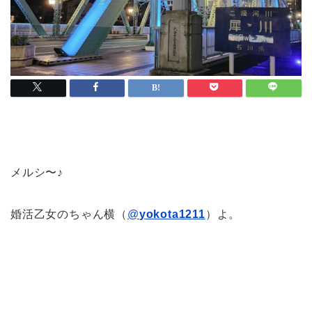
メルシ〜♪
婚活乙女のちゃん横（
@
yokota1211
）よ。