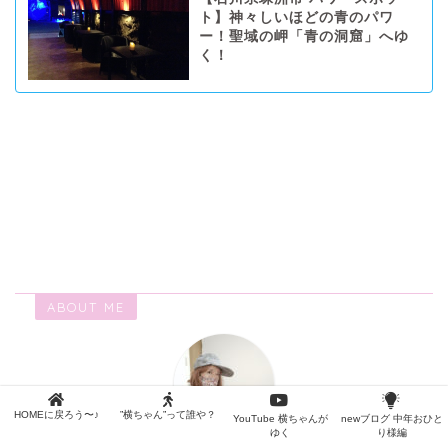
ト】神々しいほどの青のパワ
ー！聖域の岬「青の洞窟」へゆ
く！
ABOUT ME
HOMEに戻ろう〜♪
”横ちゃん”って誰や？
YouTube 横ちゃんが
newブログ 中年おひと
ゆく
り様編