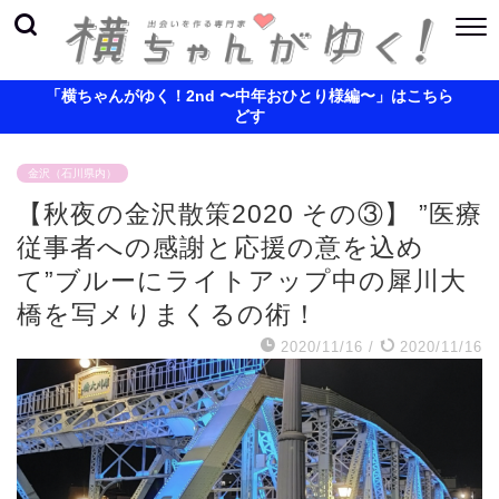
「横ちゃんがゆく！2nd 〜中年おひとり様編〜」はこちら
どす
金沢（石川県内）
【秋夜の金沢散策2020 その③】 ”医療
従事者への感謝と応援の意を込め
て”ブルーにライトアップ中の犀川大
橋を写メりまくるの術！
2020/11/16
/
2020/11/16