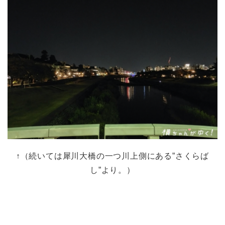
↑（続いては犀川大橋の一つ川上側にある”さくらば
し”より。）