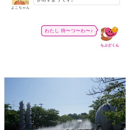
よこちゃん
わたし 待〜つ〜わ〜♪
らぶどくん