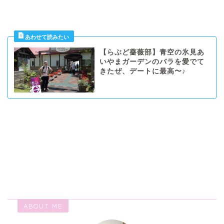
【らぶど薔薇部】青空の氷見あ
いやまガーデンのバラを愛でて
きたぜ、デートに最高〜♪
ABOUT ME