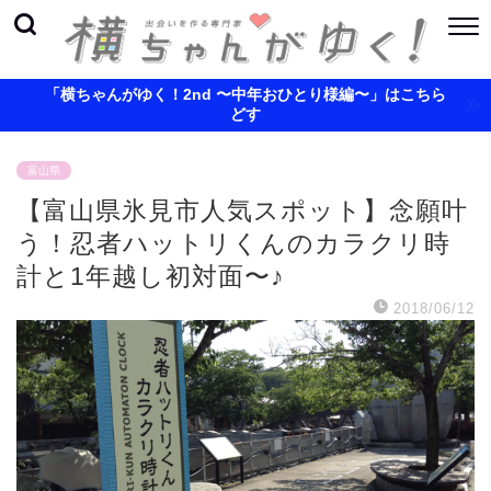
「横ちゃんがゆく！2nd 〜中年おひとり様編〜」はこちら
どす
富山県
【富山県氷見市人気スポット】念願叶
う！忍者ハットリくんのカラクリ時
計と1年越し初対面〜♪
2018/06/12