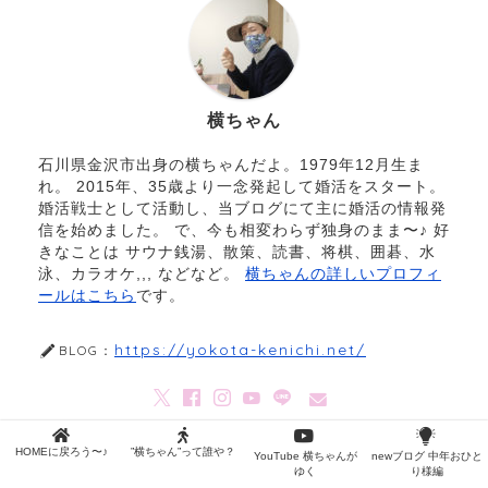
横ちゃん
石川県金沢市出身の横ちゃんだよ。1979年12月生ま
れ。 2015年、35歳より一念発起して婚活をスタート。
婚活戦士として活動し、当ブログにて主に婚活の情報発
信を始めました。 で、今も相変わらず独身のまま〜♪ 好
きなことは サウナ銭湯、散策、読書、将棋、囲碁、水
泳、カラオケ,,, などなど。
横ちゃんの詳しいプロフィ
ールはこちら
です。
https://yokota-kenichi.net/
BLOG：
HOMEに戻ろう〜♪
”横ちゃん”って誰や？
YouTube 横ちゃんが
newブログ 中年おひと
スポンサーリンク
ゆく
り様編