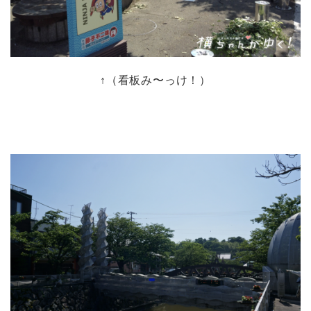
↑（看板み〜っけ！）