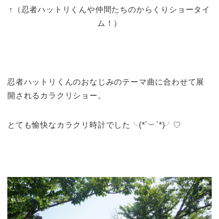
↑（忍者ハットリくんや仲間たちのからくりショータイ
ム！）
忍者ハットリくんのおなじみのテーマ曲に合わせて展
開されるカラクリショー。
とても愉快なカラクリ時計でした╰(*´︶`*)╯♡