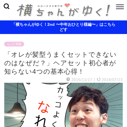
「横ちゃんがゆく！2nd 〜中年おひとり様編〜」はこちら
どす
らぶど男塾
「オレが髪型うまくセットできない
のはなぜだ？」ヘアセット初心者が
知らない4つの基本心得！
2015/11/17
/
2018/07/23