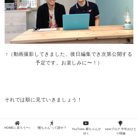
↑（動画撮影してきました、後日編集でき次第公開する
予定です。お楽しみに〜！）
それでは順に見ていきましょう！
HOMEに戻ろう〜♪
”横ちゃん”って誰や？
YouTube 横ちゃんが
newブログ 中年おひと
ゆく
り様編