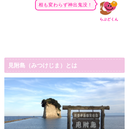
相も変わらず神出鬼没！
らぶどくん
見附島（みつけじま）とは