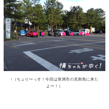
↑（ちょり〜っす！今回は珠洲市の見附島に来た
よ〜！）