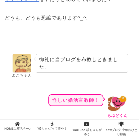
どうも、どうも恐縮であります^_^;
御礼に当ブログを布教しときまし
た。
よこちゃん
怪しい婚活宣教師！
らぶどくん
HOMEに戻ろう〜♪
”横ちゃん”って誰や？
YouTube 横ちゃんが
newブログ 中年おひと
ゆく
り様編