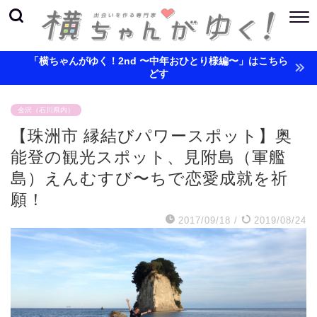
「横ちゃんがゆく！2nd 〜中年おひとり様編〜」はこちら
どす
金沢（石川県内）
【珠洲市 縁結びパワースポット】奥
能登の観光スポット、見附島（軍艦
島）えんむすび〜ちで恋愛成就を祈
願！
2017/09/18
/
2019/08/24